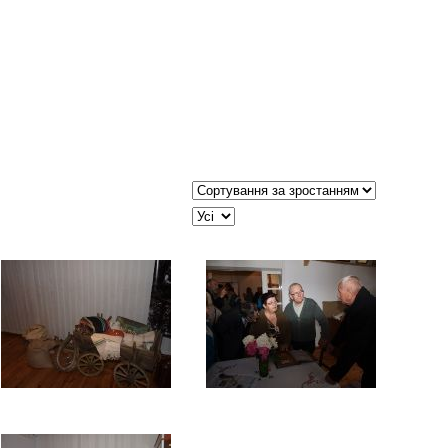
Сортувати таблицю за:
JSEARCH_FILTER_LIMIT