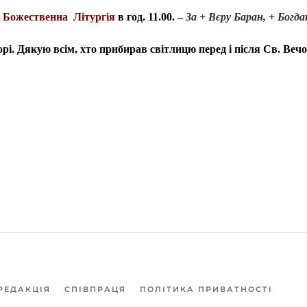
 Божественна Літургія
в год. 11.00. –
За + Вєру Баран, + Богда
орі. Дякую всім, хто прибирав світлицю перед і після Св. Веч
РЕДАКЦІЯ
СПІВПРАЦЯ
ПОЛІТИКА ПРИВАТНОСТІ