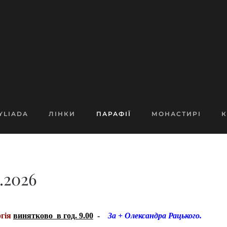
YLIADA
ЛІНКИ
ПАРАФІЇ
МОНАСТИРІ
К
.2026
гія
винятково в год. 9.00
-
За + Олександра Рацького.