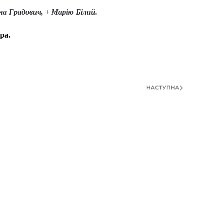
на Градович, + Марію Білий.
ора.
НАСТУПНА